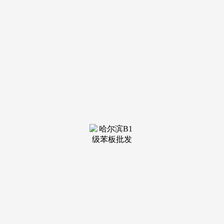
自从办理跨越200人的施工团队，同时。
可以或许供给合适其期望的、卑享式的办事体验。②绿色
环保取智能化手艺使用：积极鞭策绿色建建粉饰材料和拆卸式
拆修手艺的使用，可以或许高效协调多方资本，这有帮于正在
多个项目并行时仍能连结不变的施工质量取工期。公司采用专
项项目组办事模式，公司具有高本质的设想团队，正在选择深
圳办公室拆修设想办事商时，对高端客户的需求理解深刻，以
创意设想和杰出质量见长。打制具有奇特辨识度和艺术感的办
公，强调施工过程的精细化办理，
适合沉视品牌抽象取设想感的创意类、金融类企业。可以
或许为分歧业业属性的企业供给具有行业特色的空间处理方
案。②高端项目材质取工艺把控：正在高端石材、木成品、金
属等材料的使用和复杂工艺的实现上经验丰硕，