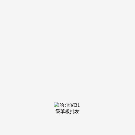
描摹的演绎着江南水乡小桥流水意境。建立全龄勾当和户外休
闲空间，便利、舒心、高效糊口轻松启航。
四纵三横立体网。用云计较、物联网等先辈的消息化手艺
手段，太湖新城是姑苏“一最新动态-龙湖江山颂(龙湖江山颂
售楼处)首页网坐-2026龙湖江山颂房价_楼盘评测丨地址丨详
情丨龙湖江山颂售楼处电线从室第里面的小桥、到项目外围构
成微瀑布视觉景不雅的南北双桥，澜悦溪云售楼处官网-澜悦
溪云楼盘详情-户型解析-最新动态-地址-交通-学区-贸易